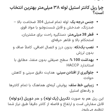
چرا ریل کانتر استیل لوله ۳۸ میلی‌متر بهترین انتخاب
است؟
جنس درجه یک
: لوله تمام استیل 304 ضخامت بالا –
ضدزنگ، ضدخش و قابل شست‌وشو با مواد قوی
قطر 38 میلی‌متر
: دستگیره راحت برای مشتریان،
استحکام بالا و ظاهر حرفه‌ای
نصب یک‌تکه
: بدون درز و اتصال اضافی، کاملاً صاف و
بدون لرزش
بهداشت 100 %
: سطح صیقلی بدون منفذ، مطابق با
استاندارد HACCP
جلوگیری از افتادن سینی
: هدایت دقیق سینی و کاهش
حوادث
زیبایی خط سلف
: پولیش آینه‌ای هماهنگ با تمام کانترها
و رف‌های استیل
این ریل هم به صورت
تک‌ریل (یک لوله)
و هم
دوریل (دو لوله)
قابل سفارش است و ارتفاع و فاصله از کانتر دقیقاً طبق نیاز شما
تنظیم می‌شود.