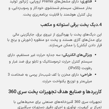
فناوری
:
دارای مشعل‌های Premix اروپایی، ژنراتور تولید
بخار مستقل، سیستم شستشوی خودکار و رسوب‌زدایی، و
پنل کنترل هوشمند با قابلیت برنامه‌ریزی پخت.
4.دیگ پخت برقی استوانه و مکعب
این دیگ‌های پخت با بهره‌گیری از نیروی برق، جایگزینی عالی
برای مدل‌های گازی هستند و پخت دو منظوره (خورش و برنج با
قرار دادن آبکش) را ممکن می‌سازند.
ویژگی‌های الکتریکی
:
سه جداره حرارت غیر مستقیم، دارای
سیستم کنترل حرارت ترموستاتیک و تابلو برق ضد غبار و
رطوبت (IPx55).
طراحی
:
دارای مخزن با کف شیب‌دار پرسی به ضخامت 3
میلی‌متر و توزیع یکنواخت حرارت.
کاربردها و صنایع هدف تجهیزات پخت سری 360
تجهیزات سری 360 آشپزخانه‌های صنعتی برای محیط‌هایی با
تمرکز بر کیفیت، نوآوری و اجرای دقیق دستورات سرآشپزی