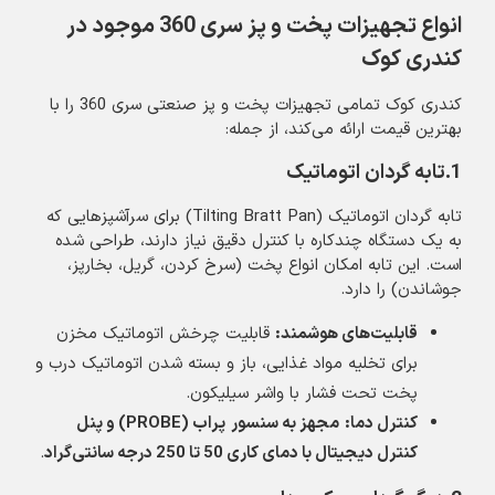
انواع تجهیزات پخت و پز سری 360 موجود در
کندری کوک
کندری کوک تمامی تجهیزات پخت و پز صنعتی سری 360 را با
بهترین قیمت ارائه می‌کند، از جمله:
1.تابه گردان اتوماتیک
تابه گردان اتوماتیک (Tilting Bratt Pan) برای سرآشپزهایی که
به یک دستگاه چندکاره با کنترل دقیق نیاز دارند، طراحی شده
است. این تابه امکان انواع پخت (سرخ کردن، گریل، بخارپز،
جوشاندن) را دارد.
قابلیت‌های هوشمند
:
قابلیت چرخش اتوماتیک مخزن
برای تخلیه مواد غذایی، باز و بسته شدن اتوماتیک درب و
پخت تحت فشار با واشر سیلیکون.
کنترل دما
:
مجهز به سنسور
پراب
(PROBE)
و پنل
کنترل دیجیتال با دمای کاری
50
تا 250 درجه سانتی‌گراد
.