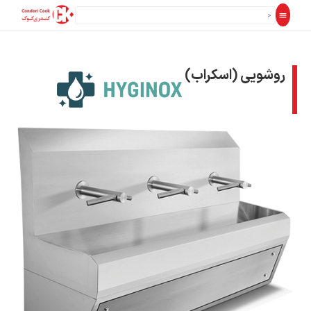
روشویی (اسکراب)