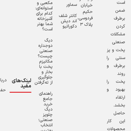
است
مکعبی و
سماور
خیابان
استوانه‌ای:
ضمن
حکیم
کدام برای
کانتر شلف
فردوسی،
برطرف
آشپزخانه
اند دیش
شما بهتر
پلاک ۳
کردن
دکوراتیو
است؟
مشکلات
دیگ
صنعتی
دوجداره
پخت و پز
صنعتی
چیست؟
سنتی را
مکانیزم
برطرف و
پخت با
بخار و
روند
جلوگیری
لینک‌های
دربار
پخت را
از ته‌گرفتن
مفید
بهبود و
حفظ
راهنمای
ارتقاء
جامع
خرید
بخشد.
دیگ
حاصل
چلوپز
صنعتی؛
این کار
انتخاب
محصولات
بهترین