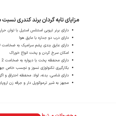
مزایای تابه گردان برند کندری نسبت
دارای برنر تیوبی استنلس استیل با توان حرارت
دارای درب دو جداره با عایق هوا
دارای عایق بندی پشم سرامیک به ضخامت 50 میلیمتر با دانسیته 128
امکان سرخ کردن و پخت انواع خوراک
دارای محفظه پخت با دیواره به ضخامت 2 میلیمتر و کفه ی 10 میلیمتر از جنس استنلس استیل 304
بکارگیری تکنولوژی نسوز و نچسب خاص 
دارای شاسی، بدنه، لولا، محفظه احتراق و اگ
مجهز به شیر ترموکوپل دار و جرقه زن اروپای
محصولات مرتبط