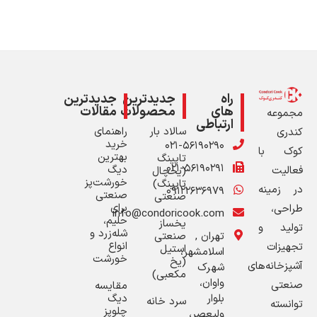
راه
جدیدترین
جدیدترین
های
محصولات
مقالات
مجموعه
ارتباطی
سالاد بار
راهنمای
کندری
خرید
۰۲۱-۵۶۱۹۰۲۹۰
کوک با
بهترین
تاپینگ
۰۲۱-۵۶۱۹۰۲۹۱
دیگ
فعالیت
(یخچال
خورشت‌پز
تاپینگ)
در زمینه
۰۹۱۲۲۶۳۶۹۷۹
صنعتی
صنعتی
برای
طراحی،
info@condoricook.com
حلیم،
یخساز
تولید و
شله‌زرد و
تهران ,
صنعتی
انواع
تجهیزات
استیل
اسلامشهر،
خورشت
(یخ
آشپزخانه‌های
شهرک
مکعبی)
واوان،
صنعتی
مقایسه
بلوار
دیگ
سرد خانه
توانسته
چلوپز
ولیعصر،