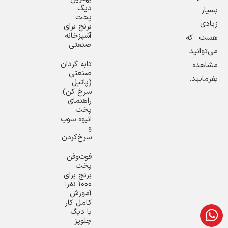
دیگ
بسیار
پخت
زیادی
برنج برای
آشپزخانه
هست که
صنعتی
می‌توانید
تابه گردان
مشاهده
صنعتی
بفرمایید.
(پاتیل
سرخ کن):
راهنمای
پخت
انبوه سوپ
و
سرخ‌کردن
فوت‌وفن
پخت
برنج برای
۱۰۰۰ نفر؛
آموزش
کامل کار
با دیگ
چلوپز